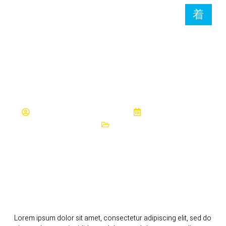
Aqua Funnel
Dev-Websar-waterpark
December 4, 2024
Water Park
Lorem ipsum dolor sit amet, consectetur adipiscing elit, sed do