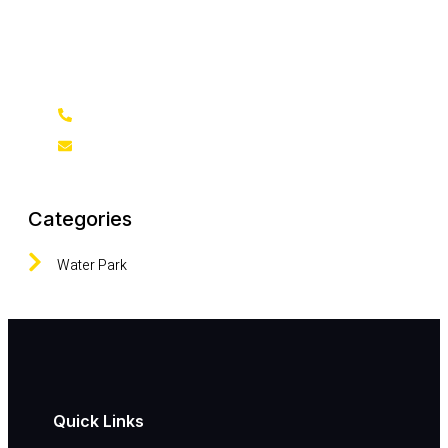
Lorem ipsum dolor sit amet, consecte adipiscing elit,
sed do eiusmod tempor incididunt ut labore et
dolore
(+62)81 5845 3651
support@domain.com
Categories
Water Park
Quick Links